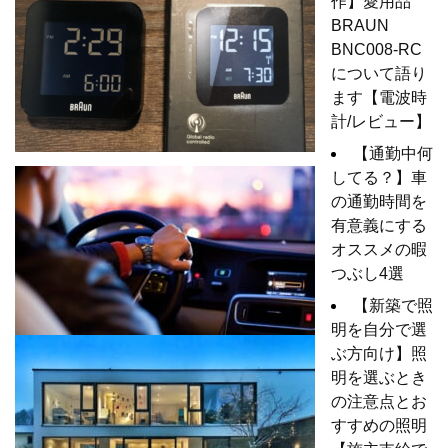
作】愛用品
BRAUN
BNC008-RC
について語り
ます【電波時
計/レビュー】
【通勤中何
してる？】車
の通勤時間を
有意義にする
オススメの暇
つぶし4選
【新築で照
明を自分で選
ぶ方向け】照
明を選ぶとき
の注意点とお
すすめの照明