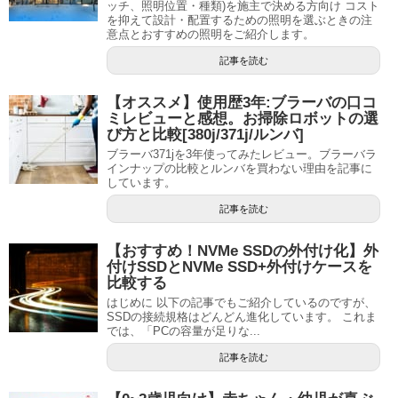
ッチ、照明位置・種類)を施主で決める方向け コスト
を抑えて設計・配置するための照明を選ぶときの注
意点とおすすめの照明をご紹介します。
記事を読む
【オススメ】使用歴3年:ブラーバの口コ
ミレビューと感想。お掃除ロボットの選
び方と比較[380j/371j/ルンバ]
ブラーバ371jを3年使ってみたレビュー。ブラーバラ
インナップの比較とルンバを買わない理由を記事に
しています。
記事を読む
【おすすめ！NVMe SSDの外付け化】外
付けSSDとNVMe SSD+外付けケースを
比較する
はじめに 以下の記事でもご紹介しているのですが、
SSDの接続規格はどんどん進化しています。 これま
では、「PCの容量が足りな...
記事を読む