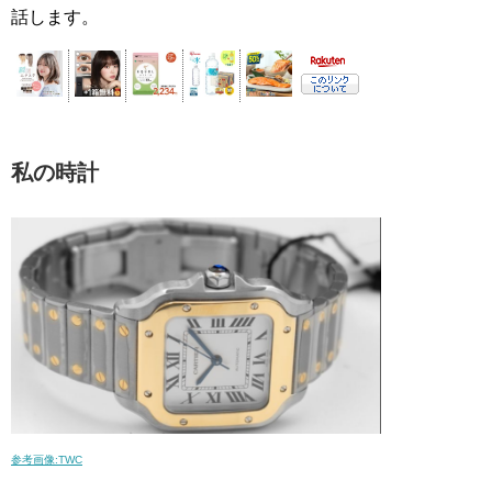
話します。
私の時計
参考画像
:TWC