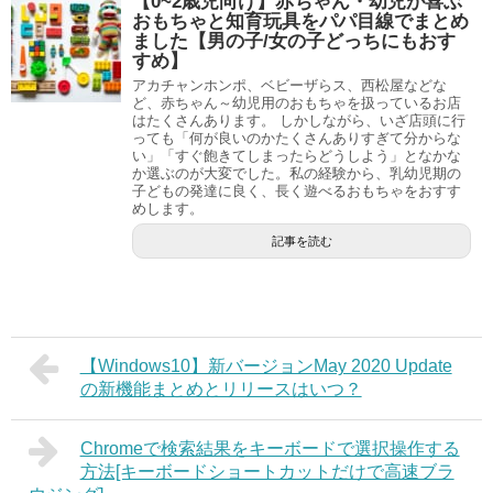
【0~2歳児向け】赤ちゃん・幼児が喜ぶ
おもちゃと知育玩具をパパ目線でまとめ
ました【男の子/女の子どっちにもおす
すめ】
アカチャンホンポ、ベビーザらス、西松屋などな
ど、赤ちゃん～幼児用のおもちゃを扱っているお店
はたくさんあります。 しかしながら、いざ店頭に行
っても「何が良いのかたくさんありすぎて分からな
い」「すぐ飽きてしまったらどうしよう」となかな
か選ぶのが大変でした。私の経験から、乳幼児期の
子どもの発達に良く、長く遊べるおもちゃをおすす
めします。
記事を読む
【Windows10】新バージョンMay 2020 Update
の新機能まとめとリリースはいつ？
Chromeで検索結果をキーボードで選択操作する
方法[キーボードショートカットだけで高速ブラ