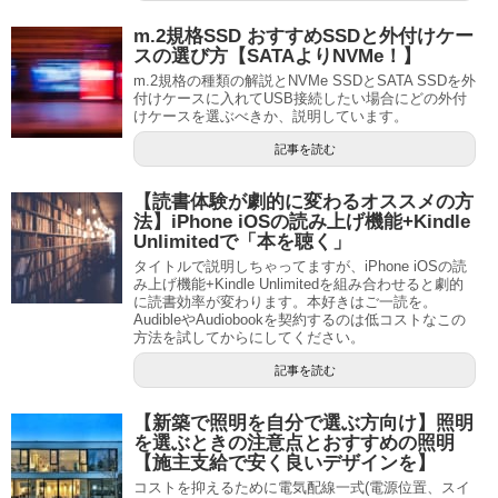
m.2規格SSD おすすめSSDと外付けケー
スの選び方【SATAよりNVMe！】
m.2規格の種類の解説とNVMe SSDとSATA SSDを外
付けケースに入れてUSB接続したい場合にどの外付
けケースを選ぶべきか、説明しています。
記事を読む
【読書体験が劇的に変わるオススメの方
法】iPhone iOSの読み上げ機能+Kindle
Unlimitedで「本を聴く」
タイトルで説明しちゃってますが、iPhone iOSの読
み上げ機能+Kindle Unlimitedを組み合わせると劇的
に読書効率が変わります。本好きはご一読を。
AudibleやAudiobookを契約するのは低コストなこの
方法を試してからにしてください。
記事を読む
【新築で照明を自分で選ぶ方向け】照明
を選ぶときの注意点とおすすめの照明
【施主支給で安く良いデザインを】
コストを抑えるために電気配線一式(電源位置、スイ