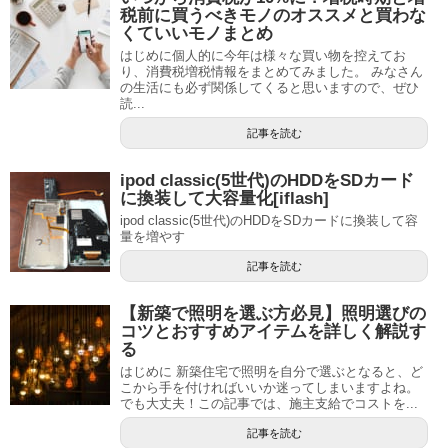
税前に買うべきモノのオススメと買わな
くていいモノまとめ
はじめに個人的に今年は様々な買い物を控えてお
り、消費税増税情報をまとめてみました。 みなさん
の生活にも必ず関係してくると思いますので、ぜひ
読...
記事を読む
ipod classic(5世代)のHDDをSDカード
に換装して大容量化[iflash]
ipod classic(5世代)のHDDをSDカードに換装して容
量を増やす
記事を読む
【新築で照明を選ぶ方必見】照明選びの
コツとおすすめアイテムを詳しく解説す
る
はじめに 新築住宅で照明を自分で選ぶとなると、ど
こから手を付ければいいか迷ってしまいますよね。
でも大丈夫！この記事では、施主支給でコストを...
記事を読む