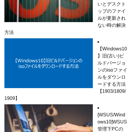
いとデスクト
ップのファイ
ルが更新され
ない時の解決
方法
【Windows10
】旧(古い)ビ
ルドバージョ
ンのisoファイ
ルをダウンロ
ードする方法
【1903/1809/
1909】
[WSUS/Wind
ows10]WSUS
管理下PCの