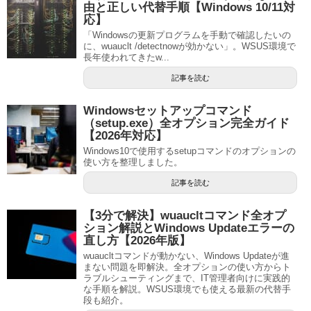
由と正しい代替手順【Windows 10/11対
応】
「Windowsの更新プログラムを手動で確認したいの
に、wuauclt /detectnowが効かない」。WSUS環境で
長年使われてきたw...
記事を読む
Windowsセットアップコマンド
（setup.exe）全オプション完全ガイド
【2026年対応】
Windows10で使用するsetupコマンドのオプションの
使い方を整理しました。
記事を読む
【3分で解決】wuaucltコマンド全オプ
ション解説とWindows Updateエラーの
直し方【2026年版】
wuaucltコマンドが動かない、Windows Updateが進
まない問題を即解決。全オプションの使い方からト
ラブルシューティングまで、IT管理者向けに実践的
な手順を解説。WSUS環境でも使える最新の代替手
段も紹介。