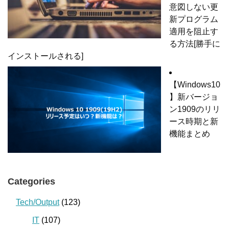
意図しない更
新プログラム
適用を阻止す
る方法[勝手に
インストールされる]
【Windows10
】新バージョ
ン1909のリリ
ース時期と新
機能まとめ
Categories
Tech/Output
(123)
IT
(107)