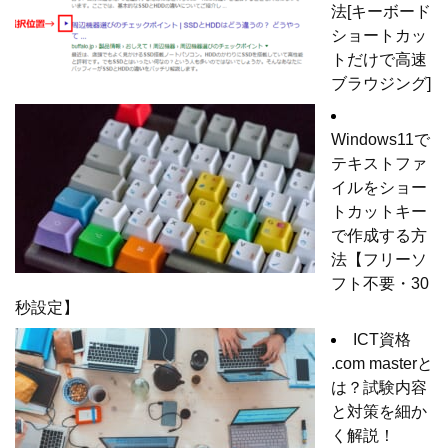
法[キーボード
ショートカッ
トだけで高速
ブラウジング]
Windows11で
テキストファ
イルをショー
トカットキー
で作成する方
法【フリーソ
フト不要・30
秒設定】
ICT資格
.com masterと
は？試験内容
と対策を細か
く解説！