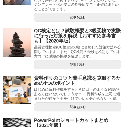
テンプレート化と要点の見極めで早く正確にまとめ
ることができます。
記事を読む
QC検定とは？試験概要と3級受検で実際
に行った対策を解説【おすすめ参考書
も】【2020年版】
品質管理検定(QC検定)の3級に合格した対策方法を公
開しています。また、QC検定の受検を検討している
方向けに試験の概要を解説します。
記事を読む
資料作りのコツと苦手意識を克服するた
めの4つのポイント
はじめに資料作成をするときに以下のような経験が
ある方はいないでしょうか？ ・資料作成を上司に頼
まれたが何から手を付けていいか分からない ・資...
記事を読む
PowerPointショートカットまとめ
【2021年版】