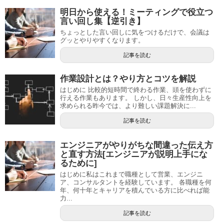
明日から使える！ミーティングで役立つ
言い回し集【逆引き】
ちょっとした言い回しに気をつけるだけで、会議は
グッとやりやすくなります。
記事を読む
作業設計とは？やり方とコツを解説
はじめに 比較的短時間で終わる作業、頭を使わずに
行える作業もあります。 しかし、日々生産性向上を
求められる昨今では、より難しい課題解決に...
記事を読む
エンジニアがやりがちな間違った伝え方
と直す方法[エンジニアが説明上手にな
るために]
はじめに私はこれまで職種として営業、エンジニ
ア、コンサルタントを経験しています。 各職種を何
年、何十年とキャリアを積んでいる方に比べれば能
力...
記事を読む