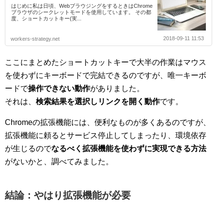
はじめに私は日頃、WebブラウジングをするときはChrome
ブラウザのシークレットモードを使用しています。 その都
度、ショートカットキー(実...
2018-09-11 11:53
workers-strategy.net
ここにまとめたショートカットキーで大半の作業はマウス
を使わずにキーボードで完結できるのですが、唯一キーボ
ードで
操作できない動作
がありました。
それは、
検索結果を選択しリンクを開く動作
です。
Chromeの拡張機能には、便利なものが多くあるのですが、
拡張機能に頼るとサービス停止してしまったり、環境依存
が生じるので
なるべく拡張機能を使わずに実現できる方法
がないかと、調べてみました。
結論：やはり拡張機能が必要