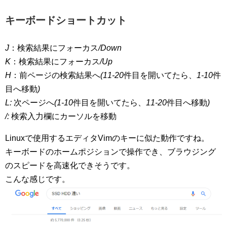
キーボードショートカット
J
：検索結果にフォーカス
/Down
K
：検索結果にフォーカス
/Up
H
：前ページの検索結果へ
(11-20
件目を開いてたら、
1-10
件
目へ移動
)
L:
次ページへ
(1-10
件目を開いてたら、
11-20
件目へ移動
)
/:
検索入力欄にカーソルを移動
Linuxで使用するエディタVimのキーに似た動作ですね。
キーボードのホームポジションで操作でき、ブラウジング
のスピードを高速化できそうです。
こんな感じです。