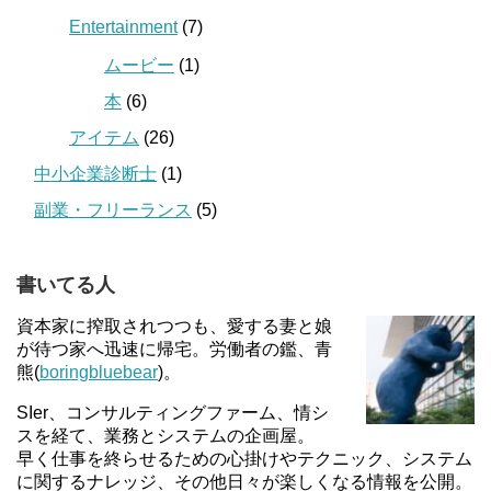
Entertainment
(7)
ムービー
(1)
本
(6)
アイテム
(26)
中小企業診断士
(1)
副業・フリーランス
(5)
書いてる人
資本家に搾取されつつも、愛する妻と娘
が待つ家へ迅速に帰宅。労働者の鑑、青
熊(
boringbluebear
)。
SIer、コンサルティングファーム、情シ
スを経て、業務とシステムの企画屋。
早く仕事を終らせるための心掛けやテクニック、システム
に関するナレッジ、その他日々が楽しくなる情報を公開。