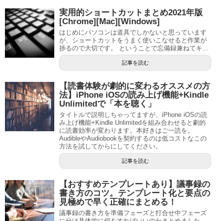
実用的ショートカットまとめ2021年版
[Chrome][Mac][Windows]
はじめにパソコンは道具でしかないと思っています
が、ショートカットをうまく使いこなせると作業が
捗るので大切です。 ということで忘備録兼ねてキ...
記事を読む
【読書体験が劇的に変わるオススメの方
法】iPhone iOSの読み上げ機能+Kindle
Unlimitedで「本を聴く」
タイトルで説明しちゃってますが、iPhone iOSの読
み上げ機能+Kindle Unlimitedを組み合わせると劇的
に読書効率が変わります。本好きはご一読を。
AudibleやAudiobookを契約するのは低コストなこの
方法を試してからにしてください。
記事を読む
【おすすめテンプレートあり】議事録の
書き方のコツ。テンプレート化と要点の
見極めで早く正確にまとめる！
議事録の書き方を準備フェーズと打合せ中フェーズ
に分け具体的に何をすればいいのかまとめました。