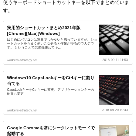
使うキーボードショートカットキーを以下でまとめていま
す。
実用的ショートカットまとめ2021年版
[Chrome][Mac][Windows]
はじめにパソコンは道具でしかないと思っていますが、ショ
ートカットをうまく使いこなせると作業が捗るので大切で
す。 ということで忘備録兼ねてキ...
2018-09-11 11:53
workers-strategy.net
Windows10 CapsLockキーをCtrlキーに割り
当てる
CapsLockキーをCtrlキーに変更、アプリケーションキーの
配置も変更
2018-09-20 19:43
workers-strategy.net
Google Chromeを常にシークレットモードで
起動する