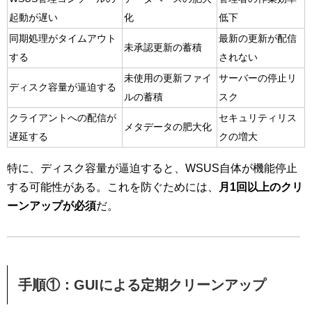
起動が遅い
化
低下
同期処理がタイムアウト
最新の更新が配信
未承認更新の蓄積
する
されない
未使用の更新ファイ
サーバーの停止リ
ディスク容量が逼迫する
ルの蓄積
スク
クライアントへの配信が
セキュリティリス
メタデータの肥大化
遅延する
クの増大
特に、ディスク容量が逼迫すると、WSUS自体が機能停止
する可能性がある。これを防ぐためには、
月1回以上のクリ
ーンアップが必須
だ。
手順①：GUIによる定期クリーンアップ