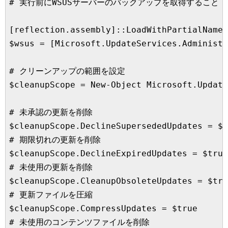
# 実行前にWSUSサーバーのバックアップを取得すること

[reflection.assembly]::LoadWithPartialName(
$wsus = [Microsoft.UpdateServices.Administr
# クリーンアップの範囲を設定

$cleanupScope = New-Object Microsoft.Update
# 未承認の更新を削除

$cleanupScope.DeclineSupersededUpdates = $t
# 期限切れの更新を削除

$cleanupScope.DeclineExpiredUpdates = $true

# 未使用の更新を削除

$cleanupScope.CleanupObsoleteUpdates = $tru
# 更新ファイルを圧縮

$cleanupScope.CompressUpdates = $true

# 未使用のコンテンツファイルを削除
