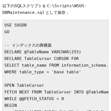
C:\Scripts\WSUS-
以下のSQLスクリプトを
DBMaintenance.sql
として保存：
USE SUSDB

GO

-- インデックスの再構築

DECLARE @TableName VARCHAR(255)

DECLARE TableCursor CURSOR FOR

SELECT table_name FROM information_schema.t
WHERE table_type = 'base table'

OPEN TableCursor

FETCH NEXT FROM TableCursor INTO @TableName

WHILE @@FETCH_STATUS = 0

BEGIN
