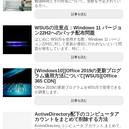
勉強時間とその対策について。受験を予定されてい
る方へ。
記事を読む
WSUSの注意点：Windows 11 バージョ
ン22H2へのパッチ配布問題
はじめに WSUSを使用する際、Windows 11 バージ
ョン22H2に対して更新が適切に行われないという問
題が発生しています。特に、I...
記事を読む
[Windows10]]Office 2019の更新プログ
ラム適用方法について[WSUS][Office
365 CDN]
Office 2019の更新プログラムをWSUSで管理できる
か調査します。
記事を読む
ActiveDirectory配下のコンピュータア
カウントをまとめて削除する方法
ActiveDirectory,コンピュータ,アカウント,まとめて,