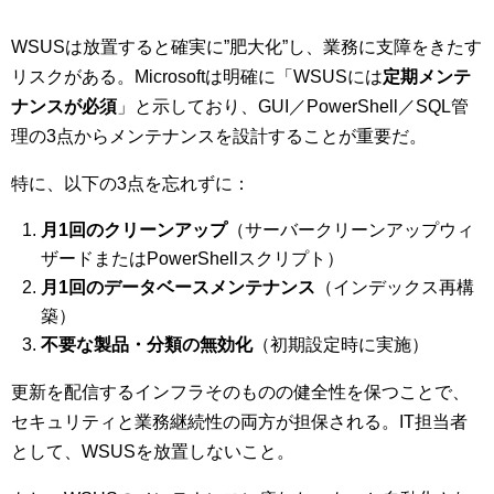
WSUSは放置すると確実に”肥大化”し、業務に支障をきたす
リスクがある。Microsoftは明確に「WSUSには
定期メンテ
ナンスが必須
」と示しており、GUI／PowerShell／SQL管
理の3点からメンテナンスを設計することが重要だ。
特に、以下の3点を忘れずに：
月1回のクリーンアップ
（サーバークリーンアップウィ
ザードまたはPowerShellスクリプト）
月1回のデータベースメンテナンス
（インデックス再構
築）
不要な製品・分類の無効化
（初期設定時に実施）
更新を配信するインフラそのものの健全性を保つことで、
セキュリティと業務継続性の両方が担保される。IT担当者
として、WSUSを放置しないこと。