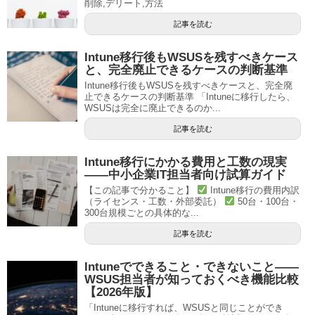
削除,デリート,方法
記事を読む
Intune移行後もWSUSを残すべきケース
と、完全廃止できるケースの判断基準
Intune移行後もWSUSを残すべきケースと、完全廃
止できるケースの判断基準 「Intuneに移行したら、
WSUSは完全に廃止できるのか...
記事を読む
Intune移行にかかる費用と工数の現実
——中小企業IT担当者向け試算ガイド
【この記事で分かること】
Intune移行の費用内訳
（ライセンス・工数・外部委託）
50台・100台・
300台規模ごとの具体的な...
記事を読む
Intuneでできること・できないこと——
WSUS担当者が知っておくべき機能比較
【2026年版】
「Intuneに移行すれば、WSUSと同じことができ