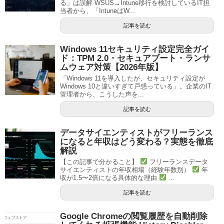
る」は誤解 WSUS→Intune移行を検討しているIT担
当者から、「IntuneはW...
記事を読む
Windows 11セキュリティ設定完全ガイ
ド：TPM 2.0・セキュアブート・ランサ
ムウェア対策【2026年版】
「Windows 11を導入したが、セキュリティ設定が
Windows 10と違いすぎて戸惑っている」。企業のIT
管理者から、こうした声を...
記事を読む
データサイエンティストがフリーランス
になると年収はどう変わる？実態を徹底
解説
【この記事で分かること】
フリーランスデータ
サイエンティストの年収相場（経験年数別）
年
収が1.5〜2倍になる具体的な理由
...
記事を読む
Google Chromeの閲覧履歴を自動削除