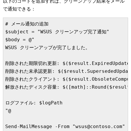
以下のコードを追加すれば、クリーンアップ結果をメール
で通知できる：
# メール通知の追加

$subject = "WSUS クリーンアップ完了通知"

$body = @"

WSUS クリーンアップが完了しました。

削除された期限切れ更新: $($result.ExpiredUpdatesD
削除された未承認更新: $($result.SupersededUpdates
削除されたクライアント: $($result.ObsoleteCompute
解放されたディスク容量: $([math]::Round($result.Di
ログファイル: $logPath

"@

Send-MailMessage -From "wsus@contoso.com" -