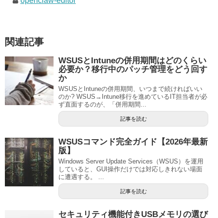
openclaw-editor
関連記事
WSUSとIntuneの併用期間はどのくらい
必要か？移行中のパッチ管理をどう回す
か
WSUSとIntuneの併用期間、いつまで続ければいい
のか? WSUS→Intune移行を進めているIT担当者が必
ず直面するのが、「併用期間...
記事を読む
WSUSコマンド完全ガイド【2026年最新
版】
Windows Server Update Services（WSUS）を運用
していると、GUI操作だけでは対応しきれない場面
に遭遇する。 ...
記事を読む
セキュリティ機能付きUSBメモリの選び