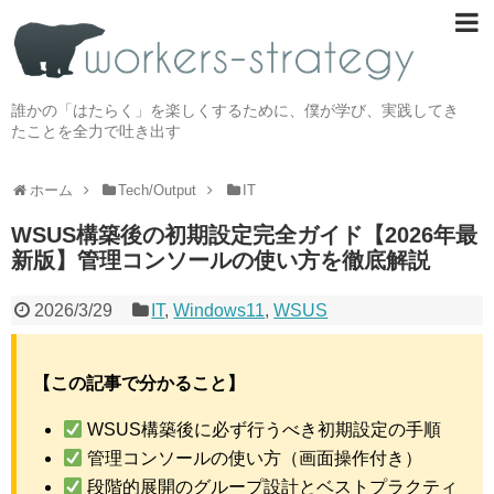
誰かの「はたらく」を楽しくするために、僕が学び、実践してき
たことを全力で吐き出す
ホーム
Tech/Output
IT
WSUS構築後の初期設定完全ガイド【2026年最
新版】管理コンソールの使い方を徹底解説
2026/3/29
IT
,
Windows11
,
WSUS
【この記事で分かること】
WSUS構築後に必ず行うべき初期設定の手順
管理コンソールの使い方（画面操作付き）
段階的展開のグループ設計とベストプラクティ