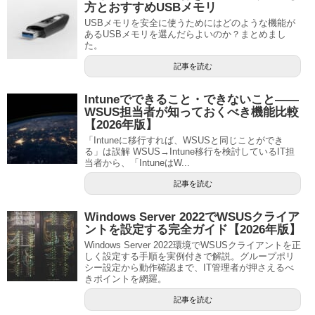
方とおすすめUSBメモリ
USBメモリを安全に使うためにはどのような機能が
あるUSBメモリを選んだらよいのか？まとめまし
た。
記事を読む
Intuneでできること・できないこと——
WSUS担当者が知っておくべき機能比較
【2026年版】
「Intuneに移行すれば、WSUSと同じことができ
る」は誤解 WSUS→Intune移行を検討しているIT担
当者から、「IntuneはW...
記事を読む
Windows Server 2022でWSUSクライア
ントを設定する完全ガイド【2026年版】
Windows Server 2022環境でWSUSクライアントを正
しく設定する手順を実例付きで解説。グループポリ
シー設定から動作確認まで、IT管理者が押さえるべ
きポイントを網羅。
記事を読む