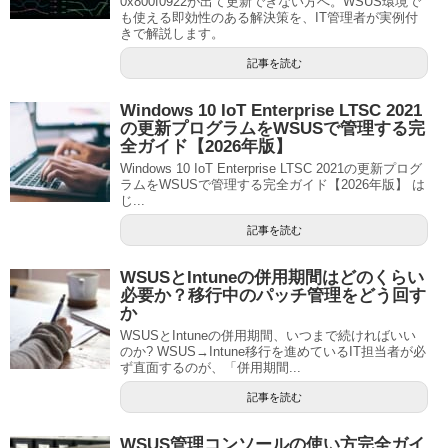
0x800f0922が出て更新できない方へ。WSUS環境で
も使える即効性のある解決策を、IT管理者が実例付
きで解説します。
記事を読む
Windows 10 IoT Enterprise LTSC 2021
の更新プログラムをWSUSで管理する完
全ガイド【2026年版】
Windows 10 IoT Enterprise LTSC 2021の更新プログ
ラムをWSUSで管理する完全ガイド【2026年版】 は
じ...
記事を読む
WSUSとIntuneの併用期間はどのくらい
必要か？移行中のパッチ管理をどう回す
か
WSUSとIntuneの併用期間、いつまで続ければいい
のか? WSUS→Intune移行を進めているIT担当者が必
ず直面するのが、「併用期間...
記事を読む
WSUS管理コンソールの使い方完全ガイ