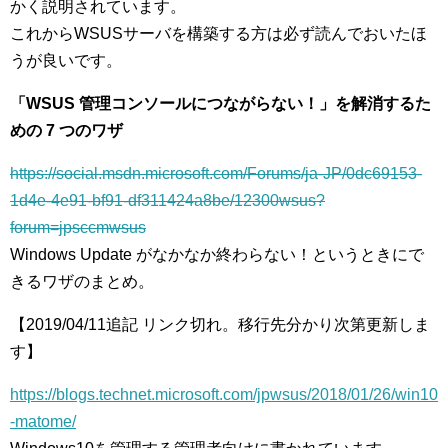
かく説明されています。
これからWSUSサーバを構築する方は必ず読んでおいたほ
うが良いです。
「WSUS 管理コンソールにつながらない！」を解消するた
めの 7 つのワザ
https://social.msdn.microsoft.com/Forums/ja-JP/0dc69153-
1d4e-4e91-bf91-df311424a8be/12300wsus?
forum=jpsccmwsus
Windows Update がなかなか終わらない！というときにで
きるワザのまとめ。
【2019/04/11追記 リンク切れ。移行先分かり次第更新しま
す】
https://blogs.technet.microsoft.com/jpwsus/2018/01/26/win10
-matome/