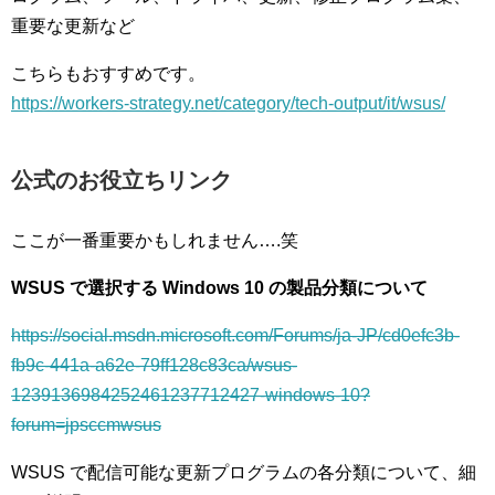
重要な更新など
こちらもおすすめです。
https://workers-strategy.net/category/tech-output/it/wsus/
公式のお役立ちリンク
ここが一番重要かもしれません….笑
WSUS で選択する Windows 10 の製品分類について
https://social.msdn.microsoft.com/Forums/ja-JP/cd0efc3b-
fb9c-441a-a62e-79ff128c83ca/wsus-
1239136984252461237712427-windows-10?
forum=jpsccmwsus
WSUS で配信可能な更新プログラムの各分類について、細