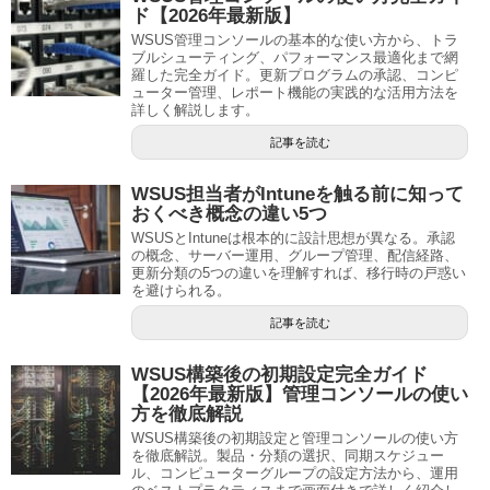
ド【2026年最新版】
WSUS管理コンソールの基本的な使い方から、トラ
ブルシューティング、パフォーマンス最適化まで網
羅した完全ガイド。更新プログラムの承認、コンピ
ューター管理、レポート機能の実践的な活用方法を
詳しく解説します。
記事を読む
WSUS担当者がIntuneを触る前に知って
おくべき概念の違い5つ
WSUSとIntuneは根本的に設計思想が異なる。承認
の概念、サーバー運用、グループ管理、配信経路、
更新分類の5つの違いを理解すれば、移行時の戸惑い
を避けられる。
記事を読む
WSUS構築後の初期設定完全ガイド
【2026年最新版】管理コンソールの使い
方を徹底解説
WSUS構築後の初期設定と管理コンソールの使い方
を徹底解説。製品・分類の選択、同期スケジュー
ル、コンピューターグループの設定方法から、運用