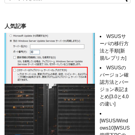
人気記事
WSUSサ
ーバの移行方
法と手順[新
規/レプリカ]
WSUSの
バージョン確
認方法とバー
ジョン表記ま
とめ[3.0と4.0
の違い]
[WSUS/Wind
ows10]WSUS