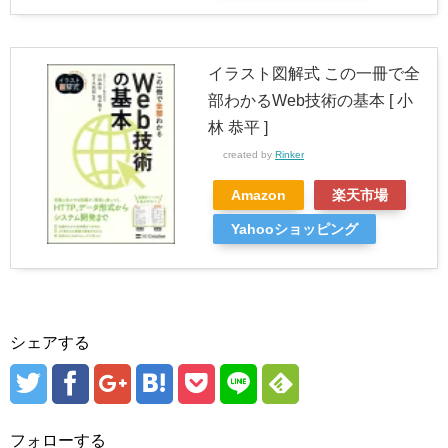
イラスト図解式 この一冊で全
部わかるWeb技術の基本 [ 小
林 恭平 ]
created by
Rinker
Amazon
楽天市場
Yahooショッピング
シェアする
フォローする