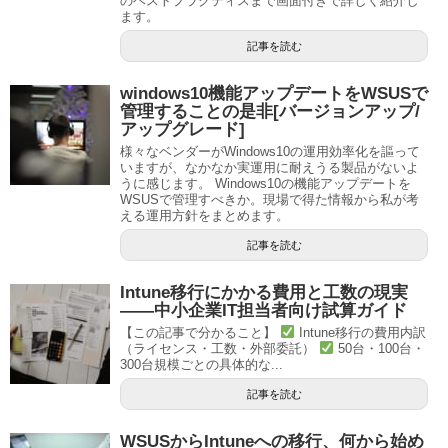
のベストプラクティスまで画面付きで詳しく紹介し
ます。
記事を読む
windows10機能アップデートをWSUSで
管理することの是非[バージョンアップ/
アップグレード]
様々なベンダーがWindows10の運用効率化を謳って
いますが、なかなか実運用に耐えうる製品がないよ
うに感じます。 Windows10の機能アップデートを
WSUSで管理すべきか。現場で得た情報から私が考
える運用方針をまとめます。
記事を読む
Intune移行にかかる費用と工数の現実
——中小企業IT担当者向け試算ガイド
【この記事で分かること】
Intune移行の費用内訳
（ライセンス・工数・外部委託）
50台・100台・
300台規模ごとの具体的な...
記事を読む
WSUSからIntuneへの移行、何から始め