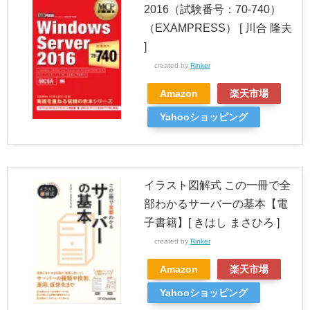
2016（試験番号：70-740）
（EXAMPRESS） [ 川合 隆夫
]
created by
Rinker
Amazon
楽天市場
Yahooショッピング
イラスト図解式 この一冊で全
部わかるサーバーの基本【電
子書籍】[ きはし まさひろ ]
created by
Rinker
Amazon
楽天市場
Yahooショッピング