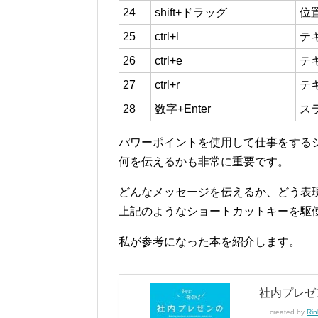
24
shift+ドラッグ
位
25
ctrl+l
テ
26
ctrl+e
テ
27
ctrl+r
テ
28
数字+Enter
ス
パワーポイントを使用して仕事をする
何を伝えるかも非常に重要です。
どんなメッセージを伝えるか、どう表
上記のようなショートカットキーを駆
私が参考になった本を紹介します。
社内プレゼ
created by
Rin