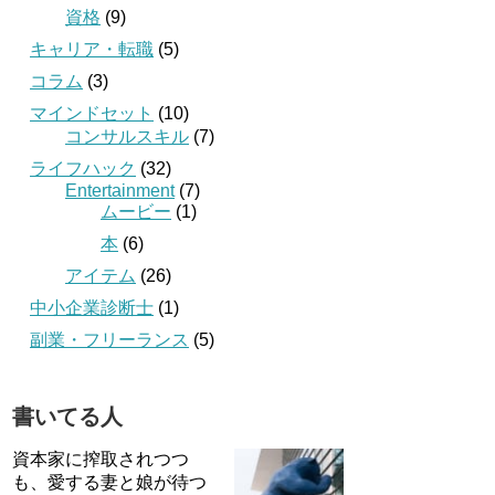
資格
(9)
キャリア・転職
(5)
コラム
(3)
マインドセット
(10)
コンサルスキル
(7)
ライフハック
(32)
Entertainment
(7)
ムービー
(1)
本
(6)
アイテム
(26)
中小企業診断士
(1)
副業・フリーランス
(5)
書いてる人
資本家に搾取されつつ
も、愛する妻と娘が待つ