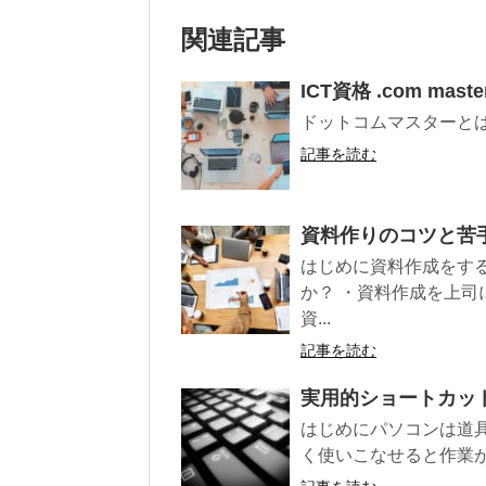
関連記事
ICT資格 .com m
ドットコムマスターと
記事を読む
資料作りのコツと苦
はじめに資料作成をす
か？ ・資料作成を上司
資...
記事を読む
実用的ショートカットまとめ
はじめにパソコンは道
く使いこなせると作業が