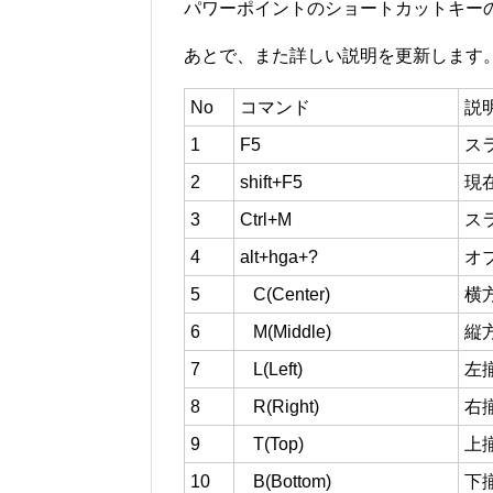
パワーポイントのショートカットキー
あとで、また詳しい説明を更新します
No
コマンド
説
1
F5
ス
2
shift+F5
現
3
Ctrl+M
ス
4
alt+hga+?
オ
5
C(Center)
横
6
M(Middle)
縦
7
L(Left)
左
8
R(Right)
右
9
T(Top)
上
10
B(Bottom)
下