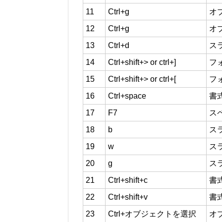
11
Ctrl+g
オ
12
Ctrl+g
オ
13
Ctrl+d
ス
14
Ctrl+shift+> or ctrl+]
フ
15
Ctrl+shift+> or ctrl+[
フ
16
Ctrl+space
書
17
F7
ス
18
b
ス
19
w
ス
20
g
ス
21
Ctrl+shift+c
書
22
Ctrl+shift+v
書
23
Ctrl+オブジェクトを選択
オ