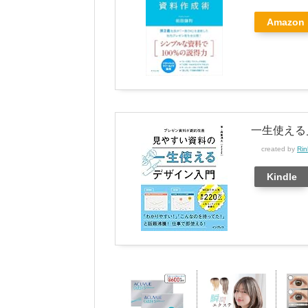
Amazon
一生使える
created by
Rin
Kindle