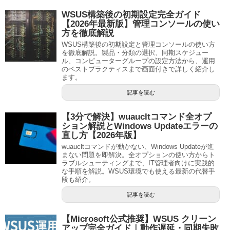
WSUS構築後の初期設定完全ガイド
【2026年最新版】管理コンソールの使い
方を徹底解説
WSUS構築後の初期設定と管理コンソールの使い方
を徹底解説。製品・分類の選択、同期スケジュー
ル、コンピューターグループの設定方法から、運用
のベストプラクティスまで画面付きで詳しく紹介し
ます。
記事を読む
【3分で解決】wuaucltコマンド全オプ
ション解説とWindows Updateエラーの
直し方【2026年版】
wuaucltコマンドが動かない、Windows Updateが進
まない問題を即解決。全オプションの使い方からト
ラブルシューティングまで、IT管理者向けに実践的
な手順を解説。WSUS環境でも使える最新の代替手
段も紹介。
記事を読む
【Microsoft公式推奨】WSUS クリーン
アップ完全ガイド｜動作遅延・同期失敗