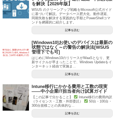
を解決【2026年版】
WSUS のクリーンアップ戦略をMicrosoft公式ガイド
に基づいて解説。データベース肥大化、動作遅延、
同期失敗を解決する実践的な手順とPowerShellコマ
ンドを網羅的に紹介します。
記事を読む
[Windows10]お使いのデバイスは最新の
状態ではなく～の警告の解決法[WSUS
管理下でも可]
はじめにWindows10のリリースがWaaSとなり、更
新サイクルが早まったことで、Windows Updateをイ
ンターネット経由で実施ま...
記事を読む
Intune移行にかかる費用と工数の現実
——中小企業IT担当者向け試算ガイド
【この記事で分かること】
Intune移行の費用内訳
（ライセンス・工数・外部委託）
50台・100台・
300台規模ごとの具体的な...
記事を読む