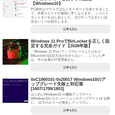
【Windows10】
PC操作はマウスではなくキーボード主体とすること
で、作業スピードが格段に早くなります。 ショート
カットキーをはじめとした、ぜひやっておきたい設
定をいくつか紹介します。
記事を読む
Windows 11 ProでBitLockerを正しく設
定する完全ガイド【2026年版】
「Windows 11 Proにアップグレードしたけれど
BitLockerの設定方法がわからない」。こうした声
は、中小企業のIT管理者から...
記事を読む
0xC1900101-0x20017 Windows10のア
ップグレード失敗と対応策
[1607/1709/1803]
はじめにWindows10 の機能アップデート
(Windows10ビルドバージョンのアップデート)する際
に、 以下のエラーが発生しアップグレ...
記事を読む