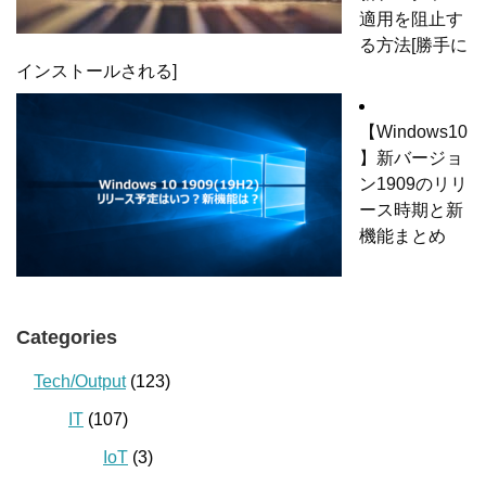
適用を阻止す
る方法[勝手に
インストールされる]
【Windows10
】新バージョ
ン1909のリリ
ース時期と新
機能まとめ
Categories
Tech/Output
(123)
IT
(107)
IoT
(3)