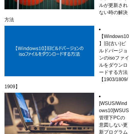
ルが更新され
ない時の解決
方法
【Windows10
】旧(古い)ビ
ルドバージョ
ンのisoファイ
ルをダウンロ
ードする方法
【1903/1809/
1909】
[WSUS/Wind
ows10]WSUS
管理下PCの
意図しない更
新プログラム