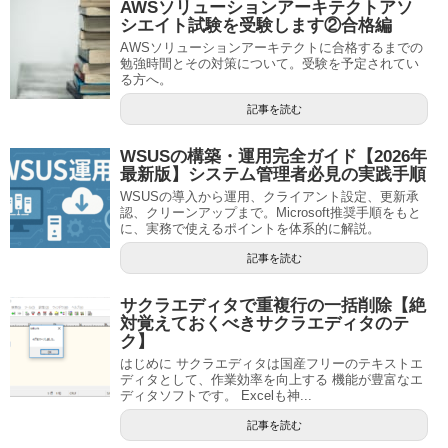
AWSソリューションアーキテクトアソ
シエイト試験を受験します②合格編
AWSソリューションアーキテクトに合格するまでの
勉強時間とその対策について。受験を予定されてい
る方へ。
記事を読む
WSUSの構築・運用完全ガイド【2026年
最新版】システム管理者必見の実践手順
WSUSの導入から運用、クライアント設定、更新承
認、クリーンアップまで。Microsoft推奨手順をもと
に、実務で使えるポイントを体系的に解説。
記事を読む
サクラエディタで重複行の一括削除【絶
対覚えておくべきサクラエディタのテ
ク】
はじめに サクラエディタは国産フリーのテキストエ
ディタとして、作業効率を向上する 機能が豊富なエ
ディタソフトです。 Excelも神...
記事を読む