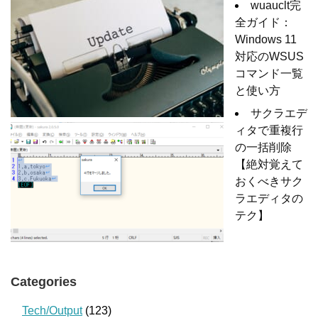
wuauclt完
全ガイド：
Windows 11
対応のWSUS
コマンド一覧
と使い方
サクラエデ
ィタで重複行
の一括削除
【絶対覚えて
おくべきサク
ラエディタの
テク】
Categories
Tech/Output
(123)