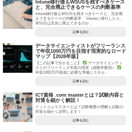
Intune移行後もWSUSを残すべきケース
と、完全廃止できるケースの判断基準
Intune移行後もWSUSを残すべきケースと、完全廃
止できるケースの判断基準 「Intuneに移行したら、
WSUSは完全に廃止できるのか...
記事を読む
データサイエンティストがフリーランス
で年収1000万円を目指す現実的なロード
マップ【2026年版】
【この記事で分かること】
データサイエンティ
ストのフリーランス年収の現実（経験年数別）
年収1000万円達成に必要な準備とスキル...
記事を読む
ICT資格 .com masterとは？試験内容と
対策を細かく解説！
ドットコムマスターとは？試験概要の理解と試験の
対策を細かく説明します！
記事を読む