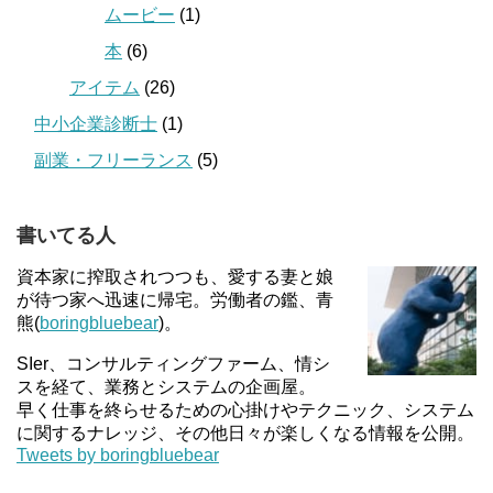
ムービー
(1)
本
(6)
アイテム
(26)
中小企業診断士
(1)
副業・フリーランス
(5)
書いてる人
資本家に搾取されつつも、愛する妻と娘
が待つ家へ迅速に帰宅。労働者の鑑、青
熊(
boringbluebear
)。
SIer、コンサルティングファーム、情シ
スを経て、業務とシステムの企画屋。
早く仕事を終らせるための心掛けやテクニック、システム
に関するナレッジ、その他日々が楽しくなる情報を公開。
Tweets by boringbluebear