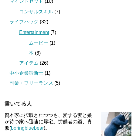
マインドセット
(10)
コンサルスキル
(7)
ライフハック
(32)
Entertainment
(7)
ムービー
(1)
本
(6)
アイテム
(26)
中小企業診断士
(1)
副業・フリーランス
(5)
書いてる人
資本家に搾取されつつも、愛する妻と娘
が待つ家へ迅速に帰宅。労働者の鑑、青
熊(
boringbluebear
)。