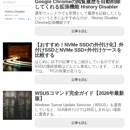
Google Chromeの閲覧履歴を自動削除
してくれる拡張機能 History Disabler
通常ウィンドウでも常態として履歴を記録したくな
いというときにおすすめなのが、History Disabler
Chrome拡張機能です。
記事を読む
【おすすめ！NVMe SSDの外付け化】外
付けSSDとNVMe SSD+外付けケースを
比較する
はじめに 以下の記事でもご紹介しているのですが、
SSDの接続規格はどんどん進化しています。 これま
では、「PCの容量が足りな...
記事を読む
WSUSコマンド完全ガイド【2026年最新
版】
Windows Server Update Services（WSUS）を運用
していると、GUI操作だけでは対応しきれない場面
に遭遇する。 ...
記事を読む