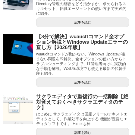
Directory管理の経験をどう活かすか、求められるス
キルセット、転職エージェントの使い方まで実践的
に紹介。
記事を読む
【3分で解決】wuaucltコマンド全オプ
ション解説とWindows Updateエラーの
直し方【2026年版】
wuaucltコマンドが動かない、Windows Updateが進
まない問題を即解決。全オプションの使い方からト
ラブルシューティングまで、IT管理者向けに実践的
な手順を解説。WSUS環境でも使える最新の代替手
段も紹介。
記事を読む
サクラエディタで重複行の一括削除【絶
対覚えておくべきサクラエディタのテ
ク】
はじめに サクラエディタは国産フリーのテキストエ
ディタとして、作業効率を向上する 機能が豊富なエ
ディタソフトです。 Excelも神...
記事を読む