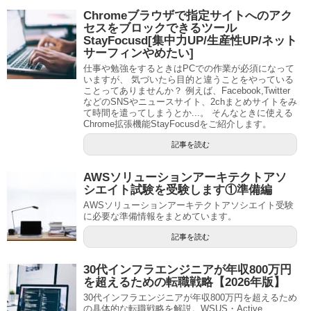
Chromeブラウザで指定サイトへのアク
セスをブロックできるツール
StayFocusd[集中力UP/生産性UP/ネット
サーフィンやめたい]
仕事や勉強をするときはPCでの作業が必須になって
いますが、 気づいたら目的と違うことをやっている
ことってありませんか？ 例えば、Facebook,Twitter
などのSNSやニュースサイト、2chまとめサイトをみ
て時間を遣ってしまうとか...。 そんなときに使える
Chrome拡張機能StayFocusdをご紹介します。
記事を読む
AWSソリューションアーキテクトアソ
シエイト試験を受験します①準備編
AWSソリューションアーキテクトアソシエイト受験
に必要な準備情報をまとめています。
記事を読む
30代インフラエンジニアが年収800万円
を超えるための転職戦略【2026年版】
30代インフラエンジニアが年収800万円を超えるため
の具体的な転職戦略を解説。WSUS・Active