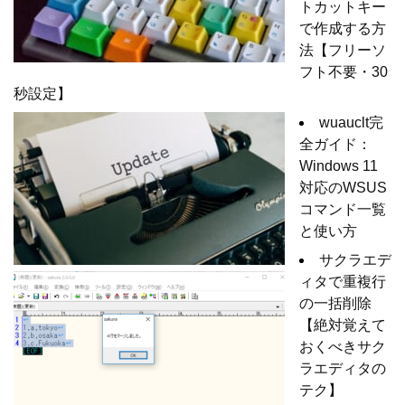
トカットキー
で作成する方
法【フリーソ
フト不要・30
秒設定】
wuauclt完
全ガイド：
Windows 11
対応のWSUS
コマンド一覧
と使い方
サクラエデ
ィタで重複行
の一括削除
【絶対覚えて
おくべきサク
ラエディタの
テク】