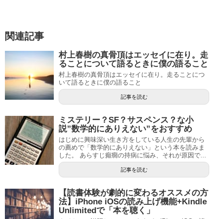
関連記事
村上春樹の真骨頂はエッセイに在り。走
ることについて語るときに僕の語ること
村上春樹の真骨頂はエッセイに在り。走ることにつ
いて語るときに僕の語ること
記事を読む
ミステリー？SF？サスペンス？な小
説”数学的にありえない”をおすすめ
はじめに興味深い生き方をしている人生の先輩から
の薦めで「数学的にありえない」という本を読みま
した。 あらすじ癲癇の持病に悩み、それが原因で...
記事を読む
【読書体験が劇的に変わるオススメの方
法】iPhone iOSの読み上げ機能+Kindle
Unlimitedで「本を聴く」