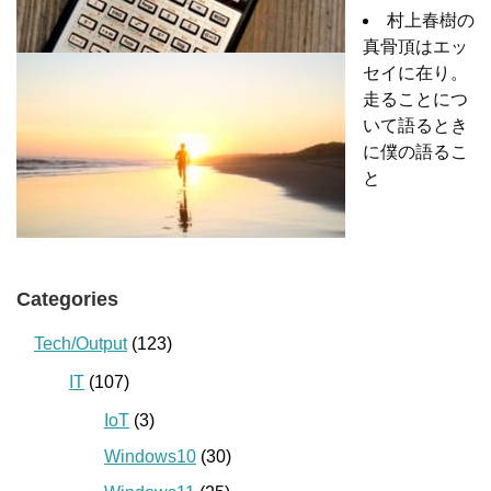
村上春樹の
真骨頂はエッ
セイに在り。
走ることにつ
いて語るとき
に僕の語るこ
と
Categories
Tech/Output
(123)
IT
(107)
IoT
(3)
Windows10
(30)