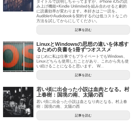
タイトルで説明しちゃってますが、iPhone iOSの読
み上げ機能+Kindle Unlimitedを組み合わせると劇的
に読書効率が変わります。本好きはご一読を。
AudibleやAudiobookを契約するのは低コストなこの
方法を試してからにしてください。
記事を読む
LinuxとWindowsの思想の違いを体感す
るための良書を1冊ずつオススメ
はじめに私は仕事でもプライベートでもWindows、
Linuxどちらも使用したことがあり、これから先も使
い続けることになると思います。 W...
記事を読む
若い頃に出会った小説は血肉となる。村
上春樹：国境の南、太陽の西
若い頃に出会った小説は血となり肉となる。村上春
樹：国境の南、太陽の西
記事を読む