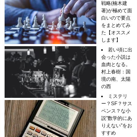
戦略(楠木建
著)が極めて面
白いので要点
をまとめてみ
た【オススメ
します】
若い頃に出
会った小説は
血肉となる。
村上春樹：国
境の南、太陽
の西
ミステリ
ー？SF？サス
ペンス？な小
説”数学的にあ
りえない”をお
すすめ