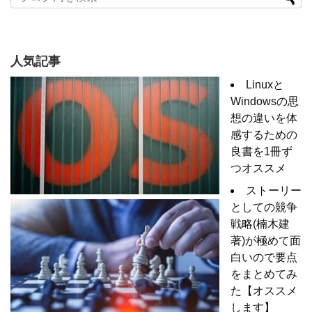
人気記事
Linuxと
Windowsの思
想の違いを体
感するための
良書を1冊ず
つオススメ
ストーリー
としての競争
戦略(楠木建
著)が極めて面
白いので要点
をまとめてみ
た【オススメ
します】