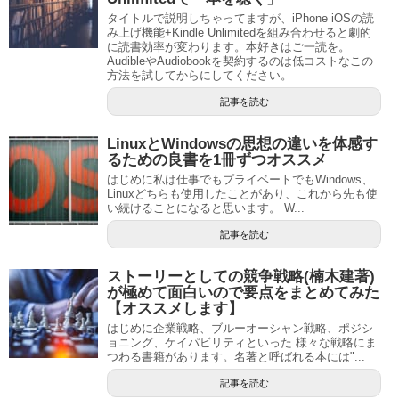
タイトルで説明しちゃってますが、iPhone iOSの読
み上げ機能+Kindle Unlimitedを組み合わせると劇的
に読書効率が変わります。本好きはご一読を。
AudibleやAudiobookを契約するのは低コストなこの
方法を試してからにしてください。
記事を読む
LinuxとWindowsの思想の違いを体感す
るための良書を1冊ずつオススメ
はじめに私は仕事でもプライベートでもWindows、
Linuxどちらも使用したことがあり、これから先も使
い続けることになると思います。 W...
記事を読む
ストーリーとしての競争戦略(楠木建著)
が極めて面白いので要点をまとめてみた
【オススメします】
はじめに企業戦略、ブルーオーシャン戦略、ポジシ
ョニング、ケイパビリティといった 様々な戦略にま
つわる書籍があります。名著と呼ばれる本には"...
記事を読む