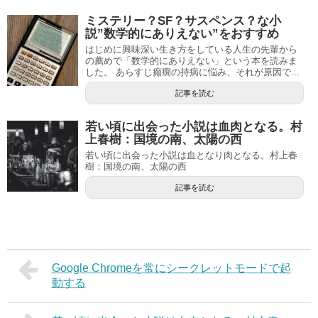
ミステリー？SF？サスペンス？な小
説”数学的にありえない”をおすすめ
はじめに興味深い生き方をしている人生の先輩から
の薦めで「数学的にありえない」という本を読みま
した。 あらすじ癲癇の持病に悩み、それが原因で...
記事を読む
若い頃に出会った小説は血肉となる。村
上春樹：国境の南、太陽の西
若い頃に出会った小説は血となり肉となる。村上春
樹：国境の南、太陽の西
記事を読む
Google Chromeを常にシークレットモードで起
動する