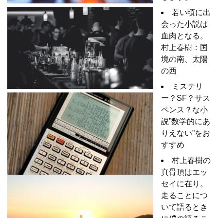
若い頃に出
会った小説は
血肉となる。
村上春樹：国
境の南、太陽
の西
ミステリ
ー？SF？サス
ペンス？な小
説”数学的にあ
りえない”をお
すすめ
村上春樹の
真骨頂はエッ
セイに在り。
走ることにつ
いて語るとき