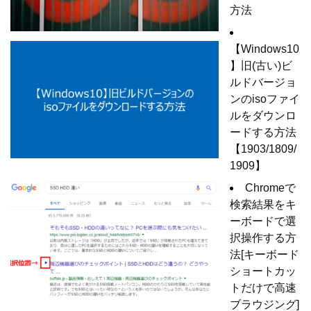
方法
【Windows10
】旧(古い)ビ
ルドバージョ
ンのisoファイ
ルをダウンロ
ードする方法
【1903/1809/
1909】
Chromeで
検索結果をキ
ーボードで選
択操作する方
法[キーボード
ショートカッ
トだけで高速
ブラウジング]