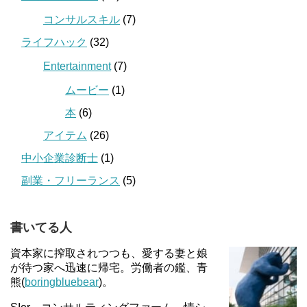
コンサルスキル
(7)
ライフハック
(32)
Entertainment
(7)
ムービー
(1)
本
(6)
アイテム
(26)
中小企業診断士
(1)
副業・フリーランス
(5)
書いてる人
資本家に搾取されつつも、愛する妻と娘
が待つ家へ迅速に帰宅。労働者の鑑、青
熊(
boringbluebear
)。