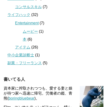
コンサルスキル
(7)
ライフハック
(32)
Entertainment
(7)
ムービー
(1)
本
(6)
アイテム
(26)
中小企業診断士
(1)
副業・フリーランス
(5)
書いてる人
資本家に搾取されつつも、愛する妻と娘
が待つ家へ迅速に帰宅。労働者の鑑、青
熊(
boringbluebear
)。