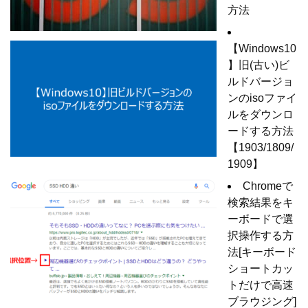
方法
【Windows10
】旧(古い)ビ
ルドバージョ
ンのisoファイ
ルをダウンロ
ードする方法
【1903/1809/
1909】
Chromeで
検索結果をキ
ーボードで選
択操作する方
法[キーボード
ショートカッ
トだけで高速
ブラウジング]