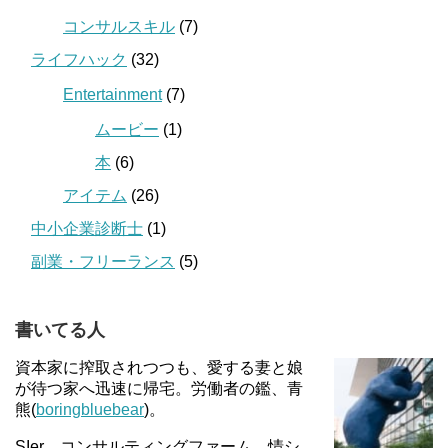
コンサルスキル
(7)
ライフハック
(32)
Entertainment
(7)
ムービー
(1)
本
(6)
アイテム
(26)
中小企業診断士
(1)
副業・フリーランス
(5)
書いてる人
資本家に搾取されつつも、愛する妻と娘
が待つ家へ迅速に帰宅。労働者の鑑、青
熊(
boringbluebear
)。
SIer、コンサルティングファーム、情シ