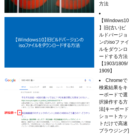
方法
【Windows10
】旧(古い)ビ
ルドバージョ
ンのisoファイ
ルをダウンロ
ードする方法
【1903/1809/
1909】
Chromeで
検索結果をキ
ーボードで選
択操作する方
法[キーボード
ショートカッ
トだけで高速
ブラウジング]