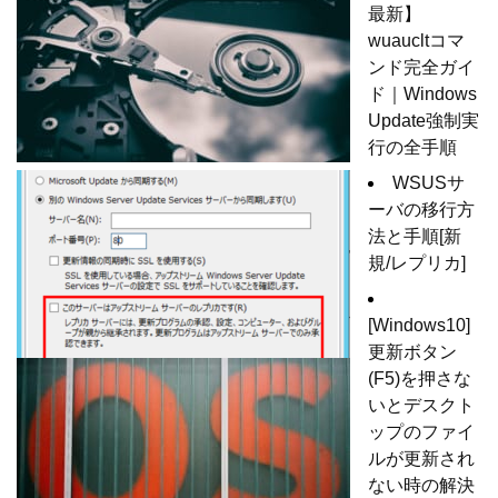
最新】
wuaucltコマ
ンド完全ガイ
ド｜Windows
Update強制実
行の全手順
WSUSサ
ーバの移行方
法と手順[新
規/レプリカ]
[Windows10]
更新ボタン
(F5)を押さな
いとデスクト
ップのファイ
ルが更新され
ない時の解決