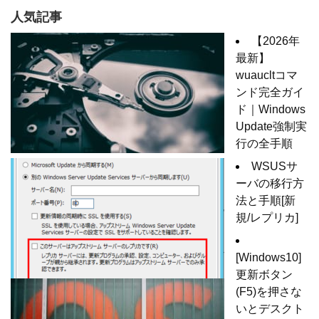
人気記事
【2026年
最新】
wuaucltコマ
ンド完全ガイ
ド｜Windows
Update強制実
行の全手順
WSUSサ
ーバの移行方
法と手順[新
規/レプリカ]
[Windows10]
更新ボタン
(F5)を押さな
いとデスクト