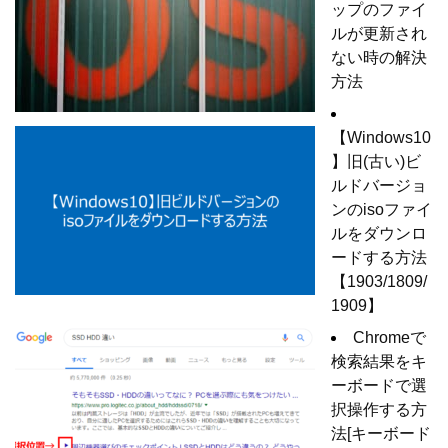
ップのファイ
ルが更新され
ない時の解決
方法
【Windows10
】旧(古い)ビ
ルドバージョ
ンのisoファイ
ルをダウンロ
ードする方法
【1903/1809/
1909】
Chromeで
検索結果をキ
ーボードで選
択操作する方
法[キーボード