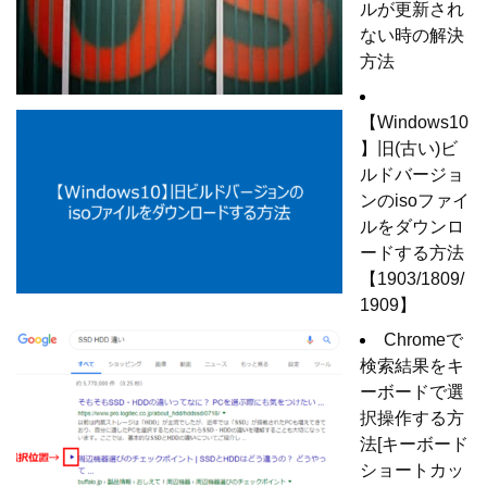
ルが更新され
ない時の解決
方法
【Windows10
】旧(古い)ビ
ルドバージョ
ンのisoファイ
ルをダウンロ
ードする方法
【1903/1809/
1909】
Chromeで
検索結果をキ
ーボードで選
択操作する方
法[キーボード
ショートカッ