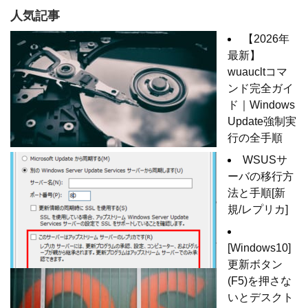
人気記事
【2026年
最新】
wuaucltコマ
ンド完全ガイ
ド｜Windows
Update強制実
行の全手順
WSUSサ
ーバの移行方
法と手順[新
規/レプリカ]
[Windows10]
更新ボタン
(F5)を押さな
いとデスクト