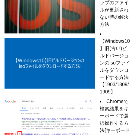
ップのファイ
ルが更新され
ない時の解決
方法
【Windows10
】旧(古い)ビ
ルドバージョ
ンのisoファイ
ルをダウンロ
ードする方法
【1903/1809/
1909】
Chromeで
検索結果をキ
ーボードで選
択操作する方
法[キーボード