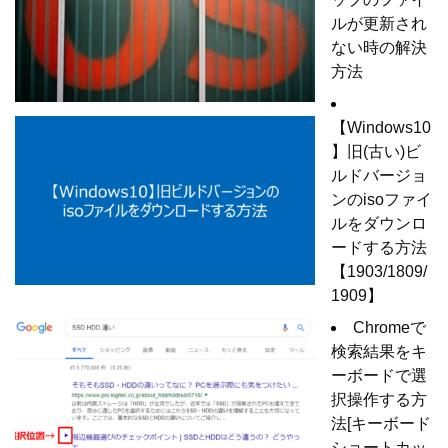
ルが更新され
ない時の解決
方法
【Windows10
】旧(古い)ビ
ルドバージョ
ンのisoファイ
ルをダウンロ
ードする方法
【1903/1809/
1909】
Chromeで
検索結果をキ
ーボードで選
択操作する方
法[キーボード
ショートカッ