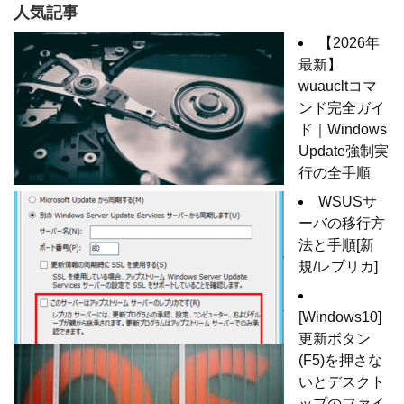
人気記事
【2026年
最新】
wuaucltコマ
ンド完全ガイ
ド｜Windows
Update強制実
行の全手順
WSUSサ
ーバの移行方
法と手順[新
規/レプリカ]
[Windows10]
更新ボタン
(F5)を押さな
いとデスクト
ップのファイ