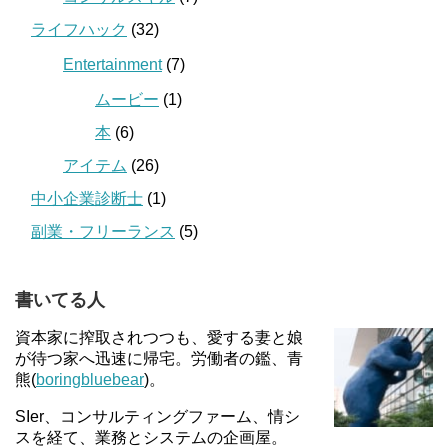
ライフハック
(32)
Entertainment
(7)
ムービー
(1)
本
(6)
アイテム
(26)
中小企業診断士
(1)
副業・フリーランス
(5)
書いてる人
資本家に搾取されつつも、愛する妻と娘
が待つ家へ迅速に帰宅。労働者の鑑、青
熊(
boringbluebear
)。
SIer、コンサルティングファーム、情シ
スを経て、業務とシステムの企画屋。