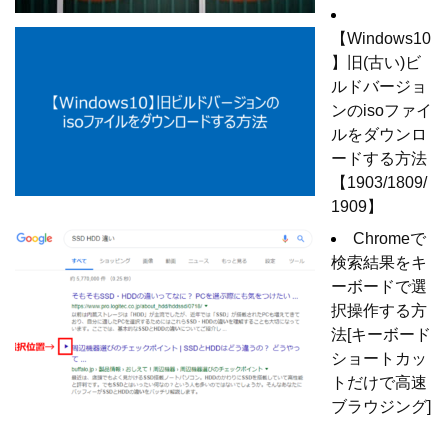
【Windows10
】旧(古い)ビ
ルドバージョ
ンのisoファイ
ルをダウンロ
ードする方法
【1903/1809/
1909】
Chromeで
検索結果をキ
ーボードで選
択操作する方
法[キーボード
ショートカッ
トだけで高速
ブラウジング]