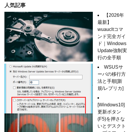
人気記事
【2026年
最新】
wuaucltコマ
ンド完全ガイ
ド｜Windows
Update強制実
行の全手順
WSUSサ
ーバの移行方
法と手順[新
規/レプリカ]
[Windows10]
更新ボタン
(F5)を押さな
いとデスクト