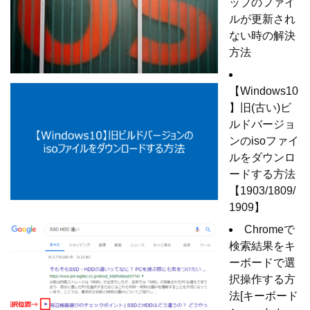
ップのファイ
ルが更新され
ない時の解決
方法
【Windows10
】旧(古い)ビ
ルドバージョ
ンのisoファイ
ルをダウンロ
ードする方法
【1903/1809/
1909】
Chromeで
検索結果をキ
ーボードで選
択操作する方
法[キーボード