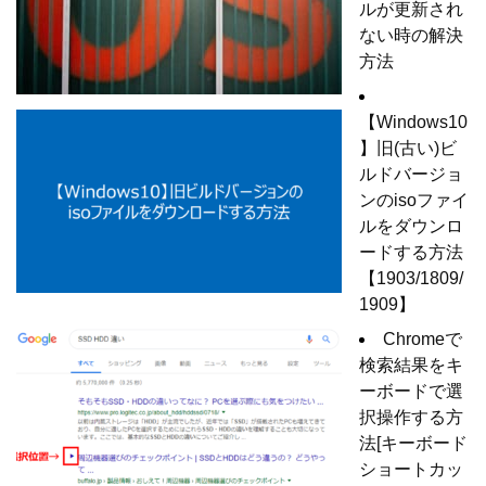
ルが更新され
ない時の解決
方法
【Windows10
】旧(古い)ビ
ルドバージョ
ンのisoファイ
ルをダウンロ
ードする方法
【1903/1809/
1909】
Chromeで
検索結果をキ
ーボードで選
択操作する方
法[キーボード
ショートカッ