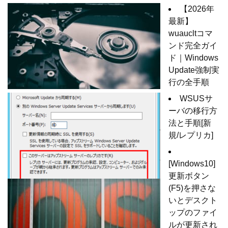
【2026年
最新】
wuaucltコマ
ンド完全ガイ
ド｜Windows
Update強制実
行の全手順
WSUSサ
ーバの移行方
法と手順[新
規/レプリカ]
[Windows10]
更新ボタン
(F5)を押さな
いとデスクト
ップのファイ
ルが更新され