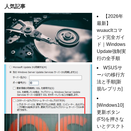
人気記事
【2026年
最新】
wuaucltコマ
ンド完全ガイ
ド｜Windows
Update強制実
行の全手順
WSUSサ
ーバの移行方
法と手順[新
規/レプリカ]
[Windows10]
更新ボタン
(F5)を押さな
いとデスクト