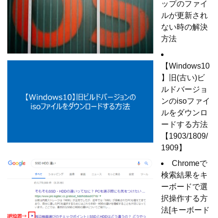
ップのファイ
ルが更新され
ない時の解決
方法
【Windows10
】旧(古い)ビ
ルドバージョ
ンのisoファイ
ルをダウンロ
ードする方法
【1903/1809/
1909】
Chromeで
検索結果をキ
ーボードで選
択操作する方
法[キーボード