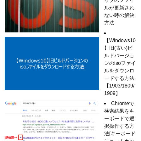
ップのファイ
ルが更新され
ない時の解決
方法
【Windows10
】旧(古い)ビ
ルドバージョ
ンのisoファイ
ルをダウンロ
ードする方法
【1903/1809/
1909】
Chromeで
検索結果をキ
ーボードで選
択操作する方
法[キーボード