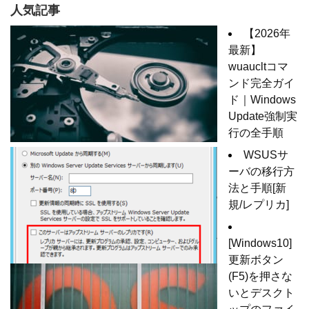
人気記事
【2026年
最新】
wuaucltコマ
ンド完全ガイ
ド｜Windows
Update強制実
行の全手順
WSUSサ
ーバの移行方
法と手順[新
規/レプリカ]
[Windows10]
更新ボタン
(F5)を押さな
いとデスクト