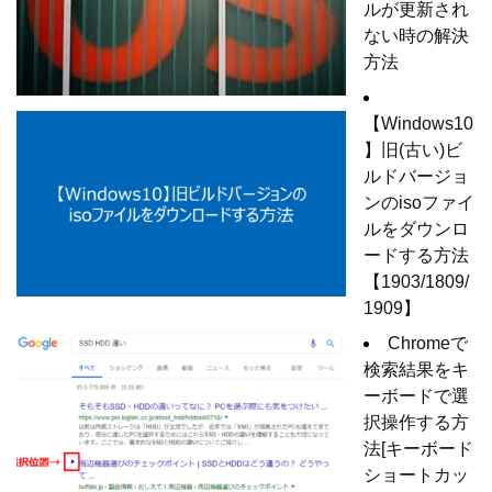
ルが更新され
ない時の解決
方法
【Windows10
】旧(古い)ビ
ルドバージョ
ンのisoファイ
ルをダウンロ
ードする方法
【1903/1809/
1909】
Chromeで
検索結果をキ
ーボードで選
択操作する方
法[キーボード
ショートカッ