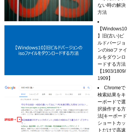
ない時の解決
方法
【Windows10
】旧(古い)ビ
ルドバージョ
ンのisoファイ
ルをダウンロ
ードする方法
【1903/1809/
1909】
Chromeで
検索結果をキ
ーボードで選
択操作する方
法[キーボード
ショートカッ
トだけで高速