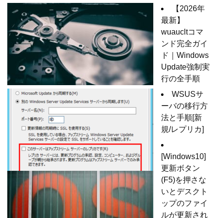
【2026年
最新】
wuaucltコマ
ンド完全ガイ
ド｜Windows
Update強制実
行の全手順
WSUSサ
ーバの移行方
法と手順[新
規/レプリカ]
[Windows10]
更新ボタン
(F5)を押さな
いとデスクト
ップのファイ
ルが更新され