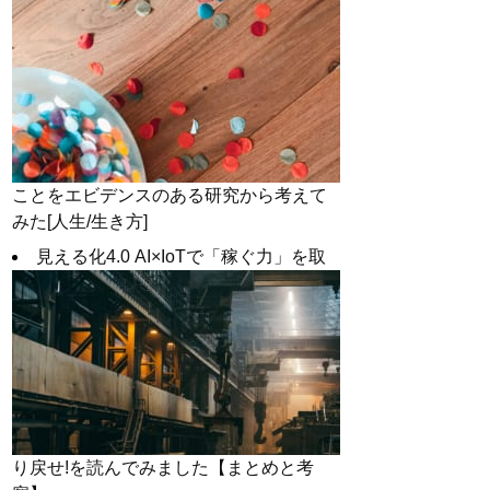
ことをエビデンスのある研究から考えて
みた[人生/生き方]
見える化4.0 AI×IoTで「稼ぐ力」を取
り戻せ!を読んでみました【まとめと考