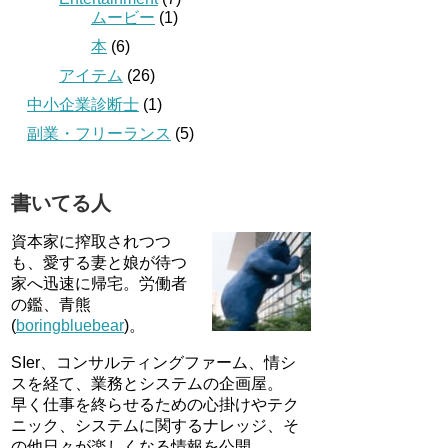
ムービー
(1)
本
(6)
アイテム
(26)
中小企業診断士
(1)
副業・フリーランス
(5)
書いてる人
資本家に搾取されつつ
も、愛する妻と娘が待つ
家へ迅速に帰宅。労働者
の鑑、青熊
(
boringbluebear
)。
SIer、コンサルティングファーム、情シ
スを経て、業務とシステムの企画屋。
早く仕事を終らせるための心掛けやテク
ニック、システムに関するナレッジ、そ
の他日々が楽しくなる情報を公開。