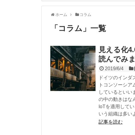
ホーム
コラム
「
コラム
」
一覧
見える化4.
読んでみ
2019/6/4
ドイツのインダ
トコンソーシアム
しているといい
の中の動きはな
IoTを適用し
いう組織は多い
記事を読む