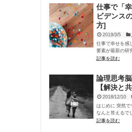
仕事で「
ビデンスの
方]
2019/3/5
仕事で幸せを感
要素が最新の研
記事を読む
論理思考
【解決と共
2018/12/10
はじめに 突然で
なんと答えるでし
記事を読む